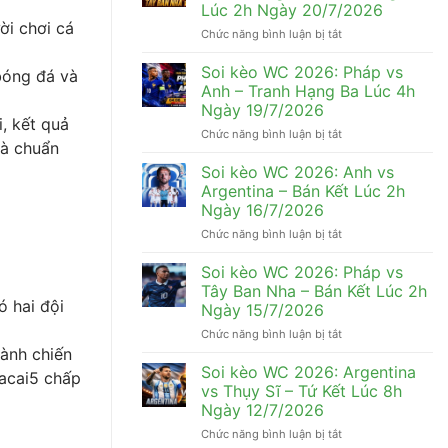
Lúc 2h Ngày 20/7/2026
ời chơi cá
0
0
Thitsar Arman FC U20
-
52'
Chức năng bình luận bị tắt
ở
Soi
0
0
Yangon United FC U20
-
51'
kèo
Soi kèo WC 2026: Pháp vs
bóng đá và
WC
Anh – Tranh Hạng Ba Lúc 4h
2026:
BHUTAN PREMIER LEAGUE
Ngày 19/7/2026
Tây
i, kết quả
Ban
Chức năng bình luận bị tắt
ở
0
0
Tsirang FC
-
10'
và chuẩn
Nha
Soi
vs
kèo
Soi kèo WC 2026: Anh vs
GIAO HỮU
Argentina
WC
Argentina – Bán Kết Lúc 2h
–
2026:
Ngày 16/7/2026
Chung
0
3
Cordoba
-
76'
[10]
Pháp
Kết
vs
Chức năng bình luận bị tắt
ở
Lúc
Anh
2
1
Racing Santander
-
40'
Soi
2h
–
kèo
Soi kèo WC 2026: Pháp vs
Ngày
Tranh
WC
NATIONAL PREMIER LEAGUES VICTORIA 3
Tây Ban Nha – Bán Kết Lúc 2h
20/7/2026
Hạng
2026:
ó hai đội
Ngày 15/7/2026
Ba
Anh
0
0
Bayside Argonauts FC
-
40'
Lúc
vs
Chức năng bình luận bị tắt
ở
4h
Argentina
Soi
iành chiến
Ngày
UKRAINIAN FIRST LEAGUE
–
kèo
Soi kèo WC 2026: Argentina
19/7/2026
hacai5 chấp
Bán
WC
vs Thụy Sĩ – Tứ Kết Lúc 8h
Kết
0
0
UCSA
-
10'
2026:
[8]
Ngày 12/7/2026
Lúc
Pháp
2h
vs
Chức năng bình luận bị tắt
ở
GUIZHOU ZIYUN "WUFENG CUP" FOOTBALL TOURNAMENT
Ngày
Tây