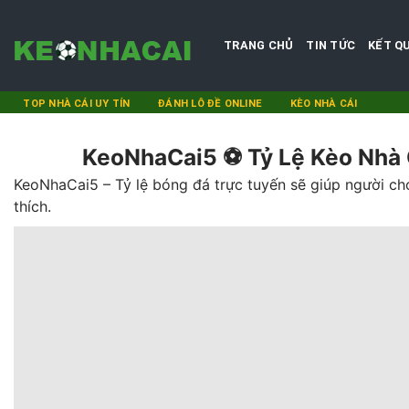
Bỏ
qua
TRANG CHỦ
TIN TỨC
KẾT Q
nội
dung
TOP NHÀ CÁI UY TÍN
ĐÁNH LÔ ĐỀ ONLINE
KÈO NHÀ CÁI
KeoNhaCai5 ⚽ Tỷ Lệ Kèo Nhà C
KeoNhaCai5 – Tỷ lệ bóng đá trực tuyến sẽ giúp người ch
thích.
BÓNG ĐÁ
Ẩn
0
trận
[Hiển thị tất cả]
Kèo trực tuyến
Xem bóng
Hôm nay
Ngày mai
09/08
1
Trận Hot
Tất cả giải đấu
TL Malaysia