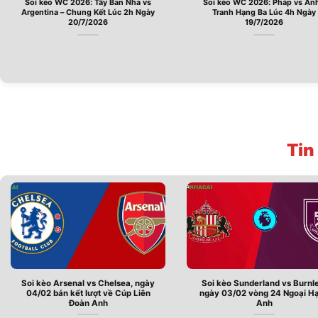
Soi kèo WC 2026: Tây Ban Nha vs
Soi kèo WC 2026: Pháp vs Anh
Argentina – Chung Kết Lúc 2h Ngày
Tranh Hạng Ba Lúc 4h Ngày
20/7/2026
19/7/2026
Tin
Soi kèo Arsenal vs Chelsea, ngày
Soi kèo Sunderland vs Burnl
04/02 bán kết lượt về Cúp Liên
ngày 03/02 vòng 24 Ngoại H
Đoàn Anh
Anh