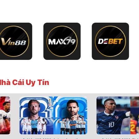
hà Cái Uy Tín