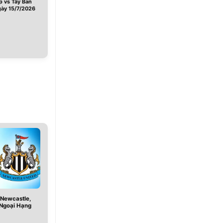
p vs Tây Ban
Kingstonian
-
18:45
gày 15/7/2026
Romulus FC
-
18:45
Thetford Town F.C.
-
18:45
Enfield 1893
-
18:45
Hartpury University
-
18:45
Cribbs
-
18:45
Aylesbury United
-
18:45
Lye Town
-
18:45
Dudley Town
-
18:45
Forest Row
-
18:45
Wokingham Town
-
18:45
 Newcastle,
 Ngoại Hạng
Hackney Wick
-
18:45