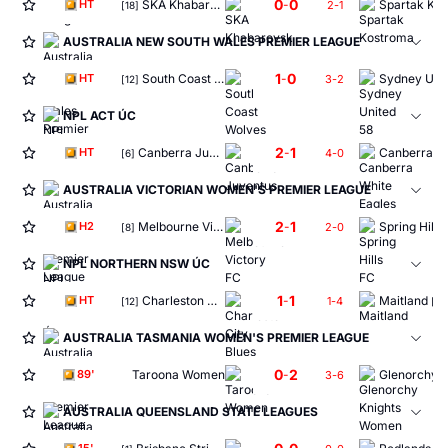
0
0
SKA Khabarovsk
-
HT
2
-
1
[18]
AUSTRALIA NEW SOUTH WALES PREMIER LEAGUE
1
0
South Coast Wolves
-
HT
3
-
2
[12]
NPL ACT ÚC
2
1
Canberra Juventus
-
HT
4
-
0
[6]
AUSTRALIA VICTORIAN WOMEN'S PREMIER LEAGUE
2
1
Melbourne Victory FC Youth(W)
-
H2
2
-
0
[8]
NPL NORTHERN NSW ÚC
1
1
Charleston City Blues
-
Maitland
HT
1
-
4
[12]
[5]
AUSTRALIA TASMANIA WOMEN'S PREMIER LEAGUE
0
2
Taroona Women
-
89'
3
-
6
AUSTRALIA QUEENSLAND STATE LEAGUES