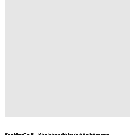
KeoNhaCai5 – Kèo bóng đá trực tiếp hôm nay