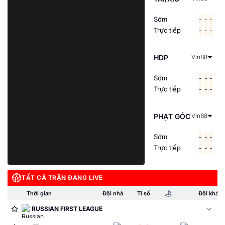
Sớm
-
-
-
Trực tiếp
-
-
-
HDP
Vin88
Sớm
-
-
-
Trực tiếp
-
-
-
PHẠT GÓC
Vin88
Sớm
-
-
-
Trực tiếp
-
-
-
TẤT CẢ TRẬN ĐANG LIVE
Thời gian
Đội nhà
Tỉ số
Đội khách
RUSSIAN FIRST LEAGUE