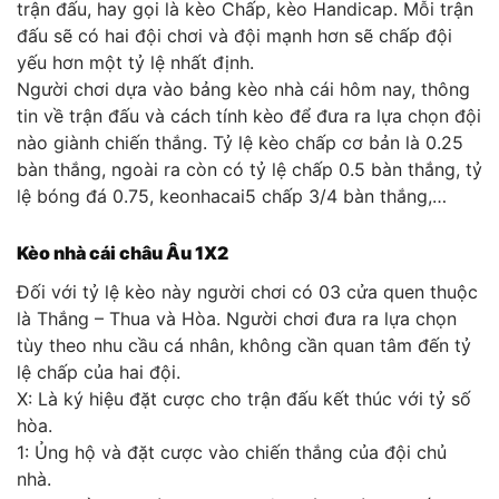
trận đấu, hay gọi là kèo Chấp, kèo Handicap. Mỗi trận
đấu sẽ có hai đội chơi và đội mạnh hơn sẽ chấp đội
yếu hơn một tỷ lệ nhất định.
Người chơi dựa vào bảng kèo nhà cái hôm nay, thông
tin về trận đấu và cách tính kèo để đưa ra lựa chọn đội
nào giành chiến thắng. Tỷ lệ kèo chấp cơ bản là 0.25
bàn thắng, ngoài ra còn có tỷ lệ chấp 0.5 bàn thắng, tỷ
lệ bóng đá 0.75, keonhacai5 chấp 3/4 bàn thắng,…
Kèo nhà cái châu Âu 1X2
Đối với tỷ lệ kèo này người chơi có 03 cửa quen thuộc
là Thắng – Thua và Hòa. Người chơi đưa ra lựa chọn
tùy theo nhu cầu cá nhân, không cần quan tâm đến tỷ
lệ chấp của hai đội.
X: Là ký hiệu đặt cược cho trận đấu kết thúc với tỷ số
hòa.
1: Ủng hộ và đặt cược vào chiến thắng của đội chủ
nhà.