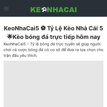
Bỏ
qua
nội
dung
KeoNhaCai5 ⚽ Tỷ Lệ Kèo Nhà Cái 5
🌟Kèo bóng đá trực tiếp hôm nay
KeoNhaCai5 – Tỷ lệ bóng đá trực tuyến sẽ giúp người
chơi cá cược bóng đá có cơ sở để đưa ra lựa chọn cho
trận đấu yêu thích.
Trận Hot
Tất cả giải đấu
TL Malaysia
Sky88
Kèo TT
Xem bóng
Hôm nay
Ngày mai
11/08