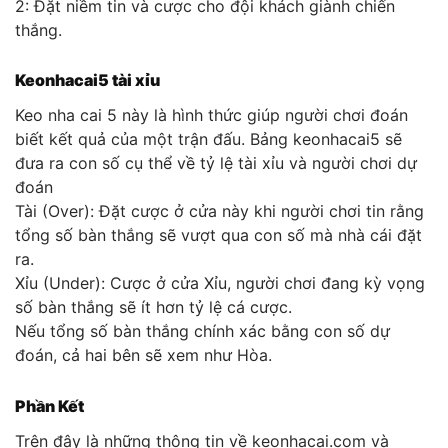
2: Đặt niềm tin và cược cho đội khách giành chiến
thắng.
Keonhacai5 tài xỉu
Keo nha cai 5 này là hình thức giúp người chơi đoán
biết kết quả của một trận đấu. Bảng keonhacai5 sẽ
đưa ra con số cụ thể về tỷ lệ tài xỉu và người chơi dự
đoán
Tài (Over): Đặt cược ở cửa này khi người chơi tin rằng
tổng số bàn thắng sẽ vượt qua con số mà nhà cái đặt
ra.
Xỉu (Under): Cược ở cửa Xỉu, người chơi đang kỳ vọng
số bàn thắng sẽ ít hơn tỷ lệ cá cược.
Nếu tổng số bàn thắng chính xác bằng con số dự
đoán, cả hai bên sẽ xem như Hòa.
Phần Kết
Trên đây là những thông tin về keonhacai.com và